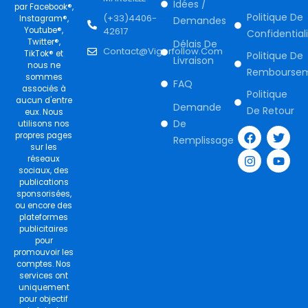
Idées /
par Facebook®,
Politique De
(+33)4406-
Instagram®,
Demandes
Youtube®,
42617
Confidential
Twitter®,
Délais De
Contact@vigorfollow.com
TikTok® et
Politique De
Livraison
nous ne
Rembourse
sommes
FAQ
associés à
Politique
aucun d'entre
Demande
De Retour
eux. Nous
F
I
T
Y
De
utilisons nos
a
n
w
o
propres pages
Remplissage
c
s
i
u
sur les
e
t
t
t
réseaux
b
a
t
u
sociaux, des
o
g
e
b
publications
o
r
r
e
sponsorisées,
k
a
ou encore des
m
plateformes
publicitaires
pour
promouvoir les
comptes. Nos
services ont
uniquement
pour objectif