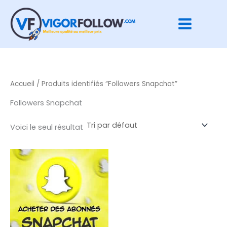
Aller
au
contenu
Accueil
/ Produits identifiés “Followers Snapchat”
Followers Snapchat
Voici le seul résultat
Plage
Ce
de
produit
prix :
€ 14,00
a
à
plusieurs
€ 432,00
variations.
Les