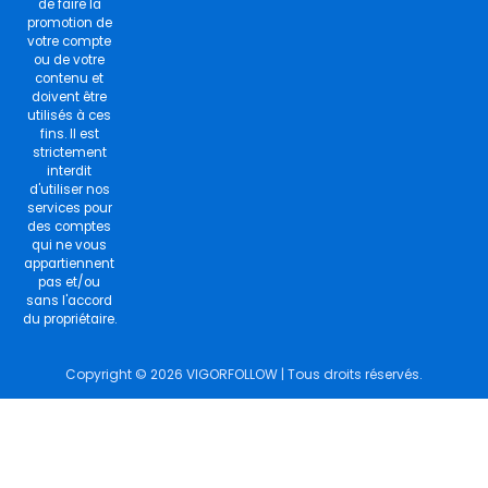
de faire la
promotion de
votre compte
ou de votre
contenu et
doivent être
utilisés à ces
fins. Il est
strictement
interdit
d'utiliser nos
services pour
des comptes
qui ne vous
appartiennent
pas et/ou
sans l'accord
du propriétaire.
Copyright © 2026 VIGORFOLLOW | Tous droits réservés.