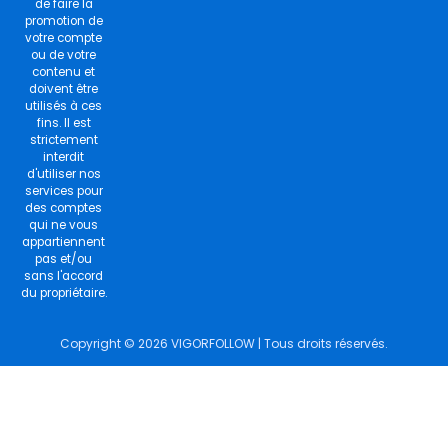
de faire la
promotion de
votre compte
ou de votre
contenu et
doivent être
utilisés à ces
fins. Il est
strictement
interdit
d'utiliser nos
services pour
des comptes
qui ne vous
appartiennent
pas et/ou
sans l'accord
du propriétaire.
Copyright © 2026 VIGORFOLLOW | Tous droits réservés.