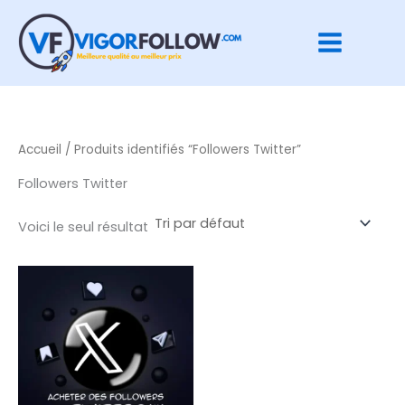
Aller
au
contenu
Accueil
/ Produits identifiés “Followers Twitter”
Followers Twitter
Voici le seul résultat
Plage
Ce
de
produit
prix :
a
€ 20,00
à
plusieurs
€ 1.900,00
variations.
Les