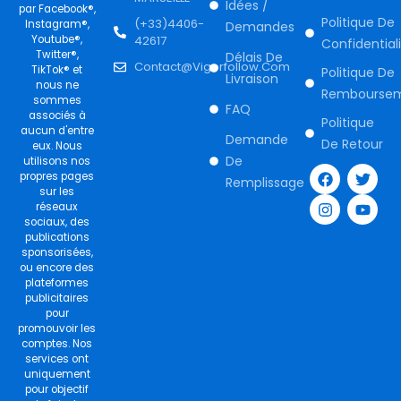
Idées /
par Facebook®,
Politique De
(+33)4406-
Instagram®,
Demandes
Youtube®,
42617
Confidential
Twitter®,
Délais De
Contact@vigorfollow.com
TikTok® et
Politique De
Livraison
nous ne
Rembourse
sommes
FAQ
associés à
Politique
aucun d'entre
Demande
De Retour
eux. Nous
F
I
T
Y
De
utilisons nos
a
n
w
o
propres pages
Remplissage
c
s
i
u
sur les
e
t
t
t
réseaux
b
a
t
u
sociaux, des
o
g
e
b
publications
o
r
r
e
sponsorisées,
k
a
ou encore des
m
plateformes
publicitaires
pour
promouvoir les
comptes. Nos
services ont
uniquement
pour objectif