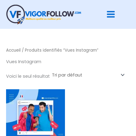
Aller
au
contenu
Accueil
/ Produits identifiés “Vues Instagram”
Vues Instagram
Voici le seul résultat
Plage
Ce
de
produit
prix :
€ 5,90
a
à
plusieurs
€ 33,90
variations.
Les