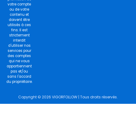
votre compte
ou de votre
contenu et
doivent être
utilisés à ces
fins. Il est
strictement
interdit
d'utiliser nos
services pour
des comptes
qui ne vous
appartiennent
pas et/ou
sans l'accord
du propriétaire.
Copyright © 2026 VIGORFOLLOW | Tous droits réservés.