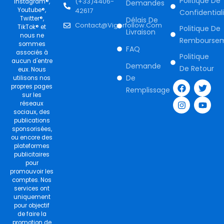
Politique De
(+33)4406-
Instagram®,
Demandes
Youtube®,
42617
Confidential
Twitter®,
Délais De
Contact@vigorfollow.com
TikTok® et
Politique De
Livraison
nous ne
Rembourse
sommes
FAQ
associés à
Politique
aucun d'entre
Demande
De Retour
eux. Nous
F
I
T
Y
De
utilisons nos
a
n
w
o
propres pages
Remplissage
c
s
i
u
sur les
e
t
t
t
réseaux
b
a
t
u
sociaux, des
o
g
e
b
publications
o
r
r
e
sponsorisées,
k
a
ou encore des
m
plateformes
publicitaires
pour
promouvoir les
comptes. Nos
services ont
uniquement
pour objectif
de faire la
promotion de