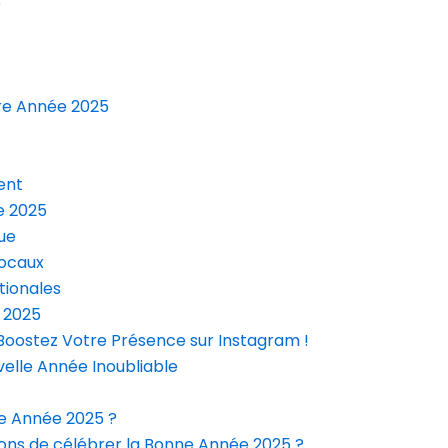
5
re Année 2025
ent
e 2025
ue
locaux
tionales
e 2025
Boostez Votre Présence sur Instagram !
velle Année Inoubliable
ne Année 2025 ?
açons de célébrer la Bonne Année 2025 ?