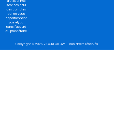
d'utiliser nos
services pour
des comptes
qui ne vous
appartiennent
pas et/ou
sans l'accord
du propriétaire.
Copyright © 2026 VIGORFOLLOW | Tous droits réservés.