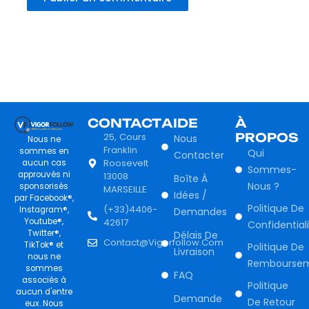
CONTACT
AIDE
À
25, Cours
PROPOS
Nous
Nous ne
Franklin
sommes en
Qui
Contacter
Roosevelt
aucun cas
Sommes-
approuvés ni
13008
Boîte À
Nous ?
sponsorisés
MARSEILLE
Idées /
par Facebook®,
Politique De
(+33)4406-
Instagram®,
Demandes
Youtube®,
42617
Confidential
Twitter®,
Délais De
Contact@vigorfollow.com
TikTok® et
Politique De
Livraison
nous ne
Rembourse
sommes
FAQ
associés à
Politique
aucun d'entre
Demande
De Retour
eux. Nous