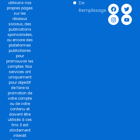
F
I
T
Y
De
utilisons nos
a
n
w
o
propres pages
Remplissage
c
s
i
u
sur les
e
t
t
t
réseaux
b
a
t
u
sociaux, des
o
g
e
b
publications
o
r
r
e
sponsorisées,
k
a
ou encore des
m
plateformes
publicitaires
pour
promouvoir les
comptes. Nos
services ont
uniquement
pour objectif
de faire la
promotion de
votre compte
ou de votre
contenu et
doivent être
utilisés à ces
fins. Il est
strictement
interdit