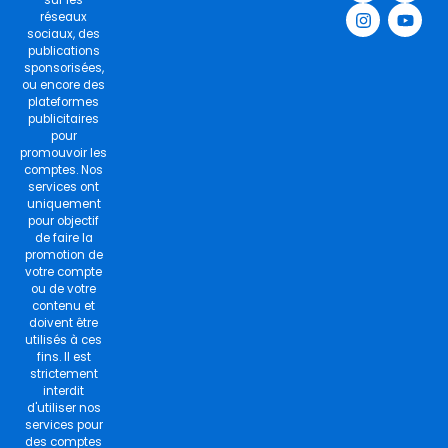
c
s
i
u
sur les
e
t
t
t
réseaux
b
a
t
u
sociaux, des
o
g
e
b
publications
o
r
r
e
sponsorisées,
k
a
ou encore des
m
plateformes
publicitaires
pour
promouvoir les
comptes. Nos
services ont
uniquement
pour objectif
de faire la
promotion de
votre compte
ou de votre
contenu et
doivent être
utilisés à ces
fins. Il est
strictement
interdit
d'utiliser nos
services pour
des comptes