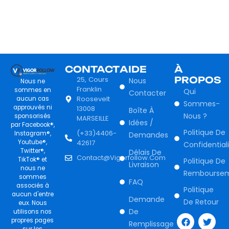
CONTACT
AIDE
À
25, Cours
PROPOS
Nous
Nous ne
Franklin
sommes en
Qui
Contacter
Roosevelt
aucun cas
Sommes-
approuvés ni
13008
Boîte À
Nous ?
sponsorisés
MARSEILLE
Idées /
par Facebook®,
Politique De
(+33)4406-
Instagram®,
Demandes
Youtube®,
42617
Confidential
Twitter®,
Délais De
Contact@vigorfollow.com
TikTok® et
Politique De
Livraison
nous ne
Rembourse
sommes
FAQ
associés à
Politique
aucun d'entre
Demande
De Retour
eux. Nous
F
I
T
Y
De
utilisons nos
a
n
w
o
propres pages
Remplissage