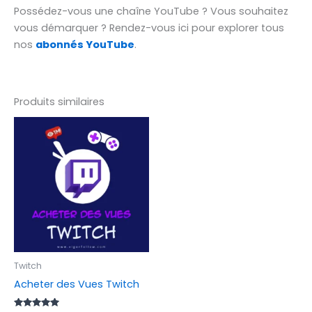
Possédez-vous une chaîne YouTube ? Vous souhaitez
vous démarquer ? Rendez-vous ici pour explorer tous
nos
abonnés YouTube
.
Produits similaires
Plage
Ce
de
produit
prix :
€ 4,20
a
à
plusieurs
€ 2.200,00
variations.
Les
options
peuvent
être
Twitch
choisies
Acheter des Vues Twitch
sur
la