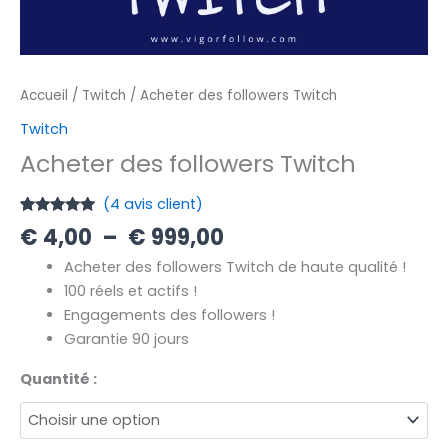
Accueil
/
Twitch
/ Acheter des followers Twitch
Twitch
Acheter des followers Twitch
(
4
avis client)
Noté
4
5.00
€
4,00
–
€
999,00
sur 5
basé sur
Acheter des followers Twitch de haute qualité !
notations
client
100 réels et actifs !
Engagements des followers !
Garantie 90 jours
Quantité :