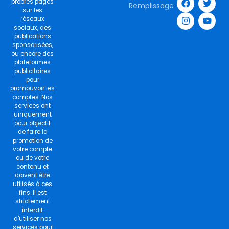
a
n
w
o
propres pages
Remplissage
c
s
i
u
sur les
e
t
t
t
réseaux
b
a
t
u
sociaux, des
o
g
e
b
publications
o
r
r
e
sponsorisées,
k
a
ou encore des
m
plateformes
publicitaires
pour
promouvoir les
comptes. Nos
services ont
uniquement
pour objectif
de faire la
promotion de
votre compte
ou de votre
contenu et
doivent être
utilisés à ces
fins. Il est
strictement
interdit
d'utiliser nos
services pour