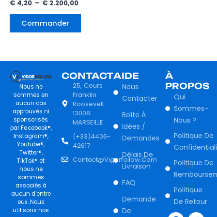
Note
€
4,20
–
€
2.200,00
5.00
page
sur 5
du
Commander
produit
CONTACT
AIDE
À
25, Cours
PROPOS
Nous
Nous ne
Franklin
sommes en
Qui
Contacter
Roosevelt
aucun cas
Sommes-
approuvés ni
13008
Boîte À
Nous ?
sponsorisés
MARSEILLE
Idées /
par Facebook®,
Politique De
(+33)4406-
Instagram®,
Demandes
Youtube®,
42617
Confidential
Twitter®,
Délais De
Contact@vigorfollow.com
TikTok® et
Politique De
Livraison
nous ne
Rembourse
sommes
FAQ
associés à
Politique
aucun d'entre
Demande
De Retour
eux. Nous
F
I
T
Y
De
utilisons nos