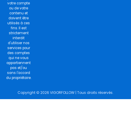
votre compte
ou de votre
contenu et
doivent être
utilisés à ces
fins. Il est
strictement
interdit
d'utiliser nos
services pour
des comptes
qui ne vous
appartiennent
pas et/ou
sans l'accord
du propriétaire.
Copyright © 2026 VIGORFOLLOW | Tous droits réservés.