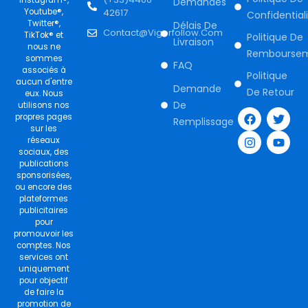
Instagram®,
Demandes
Youtube®,
42617
Confidential
Twitter®,
Délais De
Contact@vigorfollow.com
TikTok® et
Politique De
Livraison
nous ne
Rembourse
sommes
FAQ
associés à
Politique
aucun d'entre
Demande
De Retour
eux. Nous
F
I
T
Y
De
utilisons nos
a
n
w
o
propres pages
Remplissage
c
s
i
u
sur les
e
t
t
t
réseaux
b
a
t
u
sociaux, des
o
g
e
b
publications
o
r
r
e
sponsorisées,
k
a
ou encore des
m
plateformes
publicitaires
pour
promouvoir les
comptes. Nos
services ont
uniquement
pour objectif
de faire la
promotion de