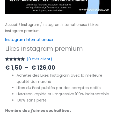
Accueil
/
Instagram
/
Instagram Internationaux
/ Likes
Instagram premium
Instagram Internationaux
Likes Instagram premium
(
8
avis client)
Noté
8
5.00
€
1,50
–
€
126,00
sur 5
basé sur
Acheter des Likes Instagram avec la meilleure
notations
client
qualité du marché
Likes du Post publiés par des comptes actifs
Livraison Rapide et Progressive 100% indétectable
100% sans perte
Nombre des j'aimes souhaitées :