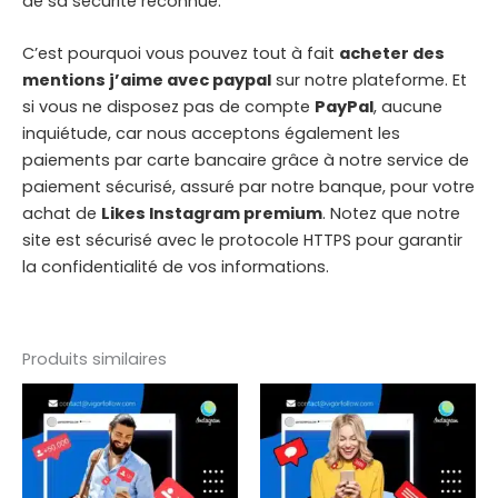
de sa sécurité reconnue.
C’est pourquoi vous pouvez tout à fait
acheter des
mentions j’aime avec paypal
sur notre plateforme. Et
si vous ne disposez pas de compte
PayPal
, aucune
inquiétude, car nous acceptons également les
paiements par carte bancaire grâce à notre service de
paiement sécurisé, assuré par notre banque, pour votre
achat de
Likes Instagram premium
. Notez que notre
site est sécurisé avec le protocole HTTPS pour garantir
la confidentialité de vos informations.
Produits similaires
Plage
Plage
Ce
Ce
de
de
produit
produit
prix :
prix :
€ 4,90
a
€ 7,90
a
à
à
plusieurs
plusieurs
€ 84,90
€ 91,90