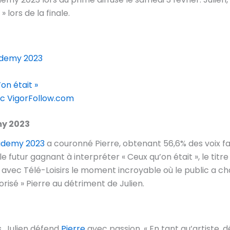
 lors de la finale.
cademy 2023
’on était »
c VigorFollow.com
my 2023
ademy 2023
a couronné Pierre, obtenant 56,6% des voix fa
e futur gagnant à interpréter « Ceux qu’on était », le titre q
 avec Télé-Loisirs le moment incroyable où le public a ch
risé » Pierre au détriment de Julien.
s, Julien défend
Pierre
avec passion. « En tant qu’artiste,