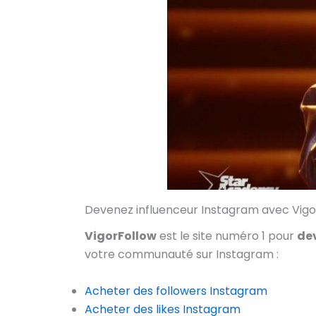
Devenez influenceur Instagram avec Vig
VigorFollow
est le site numéro 1 pour
dev
votre communauté sur Instagram :
Acheter des followers Instagram
Acheter des likes Instagram