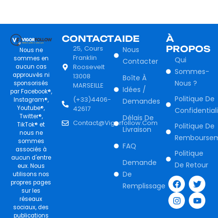
CONTACT
AIDE
À
25, Cours
PROPOS
Nous
Nous ne
Franklin
sommes en
Qui
Contacter
Roosevelt
aucun cas
Sommes-
approuvés ni
13008
Boîte À
Nous ?
sponsorisés
MARSEILLE
Idées /
par Facebook®,
Politique De
(+33)4406-
Instagram®,
Demandes
Youtube®,
42617
Confidential
Twitter®,
Délais De
Contact@vigorfollow.com
TikTok® et
Politique De
Livraison
nous ne
Rembourse
sommes
FAQ
associés à
Politique
aucun d'entre
Demande
De Retour
eux. Nous
F
I
T
Y
De
utilisons nos
a
n
w
o
propres pages
Remplissage
c
s
i
u
sur les
e
t
t
t
réseaux
b
a
t
u
sociaux, des
o
g
e
b
publications