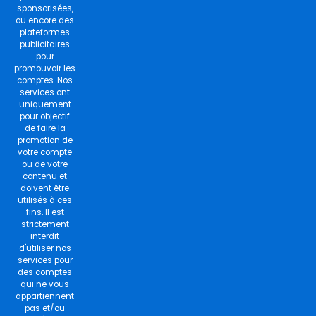
o
r
r
e
sponsorisées,
k
a
ou encore des
m
plateformes
publicitaires
pour
promouvoir les
comptes. Nos
services ont
uniquement
pour objectif
de faire la
promotion de
votre compte
ou de votre
contenu et
doivent être
utilisés à ces
fins. Il est
strictement
interdit
d'utiliser nos
services pour
des comptes
qui ne vous
appartiennent
pas et/ou