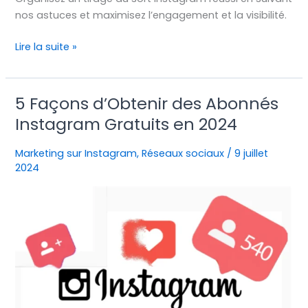
nos astuces et maximisez l’engagement et la visibilité.
Lire la suite »
5 Façons d’Obtenir des Abonnés
5
Façons
Instagram Gratuits en 2024
d’Obtenir
des
Marketing sur Instagram
,
Réseaux sociaux
/
9 juillet
Abonnés
2024
Instagram
Gratuits
en
2024