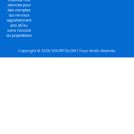
d'utiliser nos
services pour
des comptes
qui ne vous
appartiennent
pas et/ou
sans l'accord
du propriétaire.
Copyright © 2026 VIGORFOLLOW | Tous droits réservés.