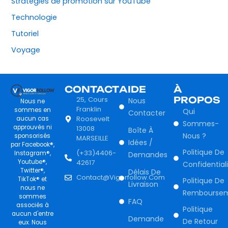
Stratégies de promotion sur YouTube
Technologie
Tutoriel
Voyage
CONTACT
AIDE
À
25, Cours
PROPOS
Nous
Nous ne
Franklin
sommes en
Qui
Contacter
Roosevelt
aucun cas
Sommes-
approuvés ni
13008
Boîte À
Nous ?
sponsorisés
MARSEILLE
Idées /
par Facebook®,
Politique De
(+33)4406-
Instagram®,
Demandes
Youtube®,
42617
Confidential
Twitter®,
Délais De
Contact@vigorfollow.com
TikTok® et
Politique De
Livraison
nous ne
Rembourse
sommes
FAQ
associés à
Politique
aucun d'entre
Demande
De Retour
eux. Nous