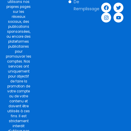
F
I
T
Y
De
utilisons nos
a
n
w
o
propres pages
Remplissage
c
s
i
u
sur les
e
t
t
t
réseaux
b
a
t
u
sociaux, des
o
g
e
b
publications
o
r
r
e
sponsorisées,
k
a
ou encore des
m
plateformes
publicitaires
pour
promouvoir les
comptes. Nos
services ont
uniquement
pour objectif
de faire la
promotion de
votre compte
ou de votre
contenu et
doivent être
utilisés à ces
fins. Il est
strictement
interdit