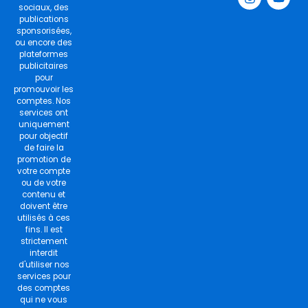
b
a
t
u
sociaux, des
o
g
e
b
publications
o
r
r
e
sponsorisées,
k
a
ou encore des
m
plateformes
publicitaires
pour
promouvoir les
comptes. Nos
services ont
uniquement
pour objectif
de faire la
promotion de
votre compte
ou de votre
contenu et
doivent être
utilisés à ces
fins. Il est
strictement
interdit
d'utiliser nos
services pour
des comptes
qui ne vous