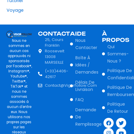
Tutoriel
Voyage
CONTACT
AIDE
À
25, Cours
PROPOS
Nous
Nous ne
Franklin
sommes en
Qui
Contacter
Roosevelt
aucun cas
Sommes-
approuvés ni
13008
Boîte À
Nous ?
sponsorisés
MARSEILLE
Idées /
par Facebook®,
Politique De
(+33)4406-
Instagram®,
Demandes
Youtube®,
42617
Confidential
Twitter®,
Délais De
Contact@vigorfollow.com
TikTok® et
Politique De
Livraison
nous ne
Rembourse
sommes
FAQ
associés à
Politique
aucun d'entre
Demande
De Retour
eux. Nous
F
I
T
Y
De
utilisons nos
a
n
w
o
propres pages
Remplissage
c
s
i
u
sur les
e
t
t
t
réseaux