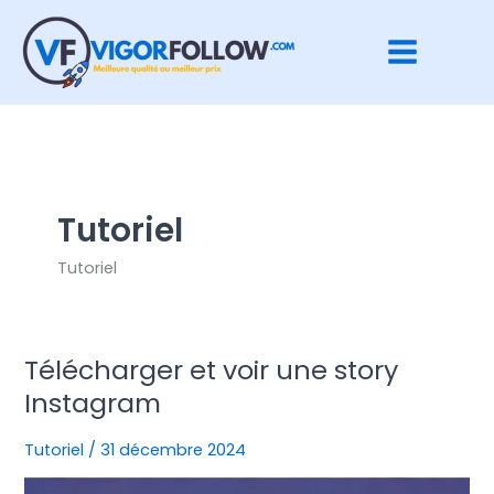
Aller
au
contenu
Tutoriel
Tutoriel
Télécharger et voir une story
Télécharger
et
Instagram
voir
une
Tutoriel
/
31 décembre 2024
story