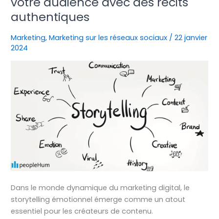
votre audience avec des récits
:
authentiques
Captiver
votre
Marketing
,
Marketing sur les réseaux sociaux
/
22 janvier
audience
2024
avec
des
récits
authentiques
Dans le monde dynamique du marketing digital, le
storytelling émotionnel émerge comme un atout
essentiel pour les créateurs de contenu.