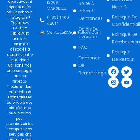
approuvés ni
13008
Boîte À
Nous ?
sponsorisés
MARSEILLE
Idées /
par Facebook®,
Politique De
(+33)4406-
Instagram®,
Demandes
Youtube®,
42617
Confidential
Twitter®,
Délais De
Contact@vigorfollow.com
TikTok® et
Politique De
Livraison
nous ne
Rembourse
sommes
FAQ
associés à
Politique
aucun d'entre
Demande
De Retour
eux. Nous
F
I
T
Y
De
utilisons nos
a
n
w
o
propres pages
Remplissage
c
s
i
u
sur les
e
t
t
t
réseaux
b
a
t
u
sociaux, des
o
g
e
b
publications
o
r
r
e
sponsorisées,
k
a
ou encore des
m
plateformes
publicitaires
pour
promouvoir les
comptes. Nos
services ont
uniquement