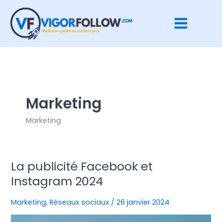
Aller
au
contenu
Marketing
Marketing
La publicité Facebook et
La
publicité
Instagram 2024
Facebook
et
Marketing
,
Réseaux sociaux
/
26 janvier 2024
Instagram