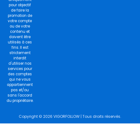
pour objectif
de faire la
promotion de
votre compte
ou de votre
contenu et
doivent être
utilisés à ces
fins. Il est
strictement
interdit
d'utiliser nos
services pour
des comptes
qui ne vous
appartiennent
pas et/ou
sans l'accord
du propriétaire.
Copyright © 2026 VIGORFOLLOW | Tous droits réservés.