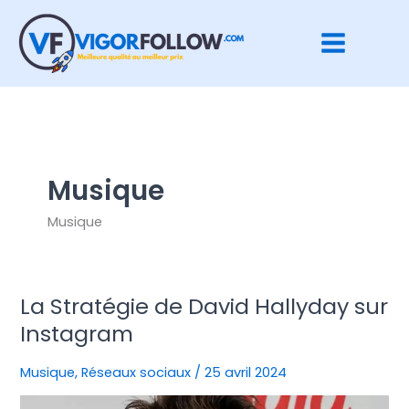
Aller
au
contenu
Musique
Musique
La Stratégie de David Hallyday sur
La
Stratégie
Instagram
de
David
Musique
,
Réseaux sociaux
/
25 avril 2024
Hallyday