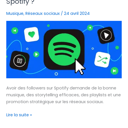
Spotify ?
Des
Followers
Musique
,
Réseaux sociaux
/
24 avril 2024
sur
Spotify
?
Avoir des followers sur Spotify demande de la bonne
musique, des storytelling efficaces, des playlists et une
promotion stratégique sur les réseaux sociaux.
Lire la suite »