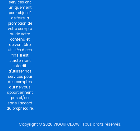
services ont
uniquement
pour objectif
de faire la
promotion de
votre compte
ou de votre
contenu et
doivent être
utilisés à ces
fins. Il est
strictement
interdit
d'utiliser nos
services pour
des comptes
qui ne vous
appartiennent
pas et/ou
sans l'accord
du propriétaire.
Copyright © 2026 VIGORFOLLOW | Tous droits réservés.