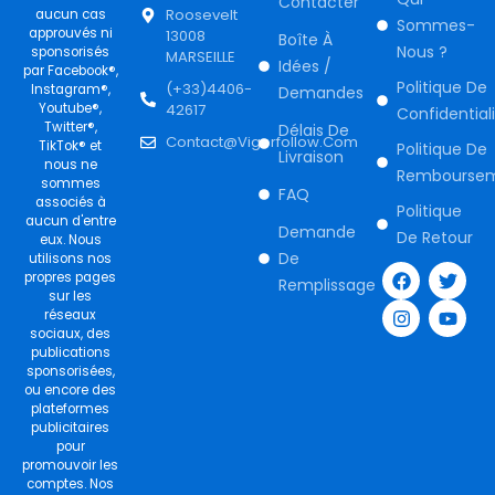
Contacter
Roosevelt
aucun cas
Sommes-
approuvés ni
13008
Boîte À
Nous ?
sponsorisés
MARSEILLE
Idées /
par Facebook®,
Politique De
(+33)4406-
Instagram®,
Demandes
Youtube®,
42617
Confidential
Twitter®,
Délais De
Contact@vigorfollow.com
TikTok® et
Politique De
Livraison
nous ne
Rembourse
sommes
FAQ
associés à
Politique
aucun d'entre
Demande
De Retour
eux. Nous
F
I
T
Y
De
utilisons nos
a
n
w
o
propres pages
Remplissage
c
s
i
u
sur les
e
t
t
t
réseaux
b
a
t
u
sociaux, des
o
g
e
b
publications
o
r
r
e
sponsorisées,
k
a
ou encore des
m
plateformes
publicitaires
pour
promouvoir les
comptes. Nos