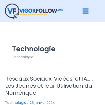
Aller
au
contenu
Technologie
Technologie
Réseaux Sociaux, Vidéos, et IA… :
Réseaux
Sociaux,
Les Jeunes et leur Utilisation du
Vidéos,
Numérique
et
IA…
Technologie
/
26 janvier 2024