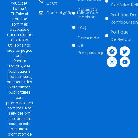
Youtube®,
42617
Confidential
Twitter®,
Délais De
Contact@vigorfollow.com
TikTok® et
Politique De
Livraison
nous ne
Rembourse
sommes
FAQ
associés à
Politique
aucun d'entre
Demande
De Retour
eux. Nous
F
I
T
Y
De
utilisons nos
a
n
w
o
propres pages
Remplissage
c
s
i
u
sur les
e
t
t
t
réseaux
b
a
t
u
sociaux, des
o
g
e
b
publications
o
r
r
e
sponsorisées,
k
a
ou encore des
m
plateformes
publicitaires
pour
promouvoir les
comptes. Nos
services ont
uniquement
pour objectif
de faire la
promotion de