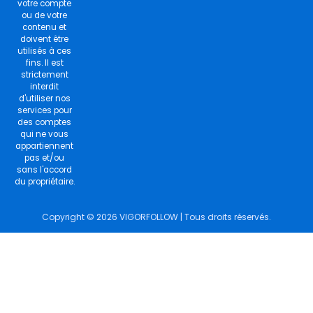
votre compte
ou de votre
contenu et
doivent être
utilisés à ces
fins. Il est
strictement
interdit
d'utiliser nos
services pour
des comptes
qui ne vous
appartiennent
pas et/ou
sans l'accord
du propriétaire.
Copyright © 2026 VIGORFOLLOW | Tous droits réservés.