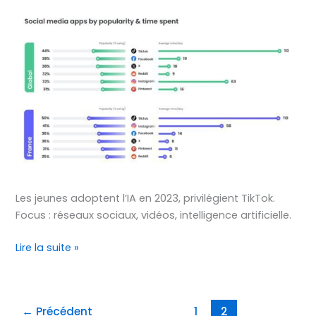
:
Les
Jeunes
et
leur
Utilisation
du
Numérique
Les jeunes adoptent l’IA en 2023, privilégient TikTok.
Focus : réseaux sociaux, vidéos, intelligence artificielle.
Lire la suite »
←
Précédent
1
2