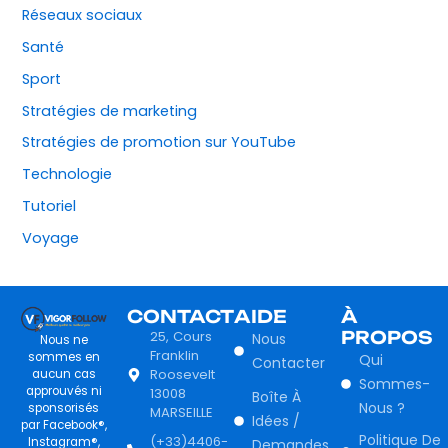
Réseaux sociaux
Santé
Sport
Stratégies de marketing
Stratégies de promotion sur YouTube
Technologie
Tutoriel
Voyage
CONTACT
AIDE
À
25, Cours
PROPOS
Nous
Nous ne
Franklin
sommes en
Qui
Contacter
Roosevelt
aucun cas
Sommes-
approuvés ni
13008
Boîte À
Nous ?
sponsorisés
MARSEILLE
Idées /
par Facebook®,
Politique De
(+33)4406-
Instagram®,
Demandes